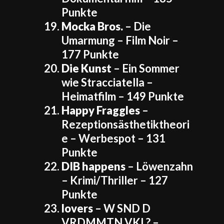
Punkte
Mocka Bros.
– Die
Umarmung – Film Noir –
177 Punkte
Die Kunst
– Ein Sommer
wie Stracciatella –
Heimatfilm – 149 Punkte
Happy Fraggles
–
Rezeptionsästhetiktheori
e – Werbespot – 131
Punkte
DIB happens
– Löwenzahn
– Krimi/Thriller – 127
Punkte
lovers
– W SND D
VRDMMTN VKL? –