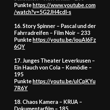
Punkte
https://www.youtube.com
/watch?v=5G2JH4cdl-s
16. Story Spinner – Pascal und der
Fahrradreifen – Film Noir – 233
Punkte
https://youtu.be/iouAl6Fz
6QY
17. Junges Theater Leverkusen –
Ein Hauch von Cola – Komödie –
195
Punkte
https://youtu.be/uICpKYu
7R6Y
18. Chaos Kamera – KRUA –
Dokumentarfilm – 185