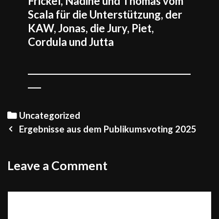
Frickel, Nadine und Thomas vom
Scala für die Unterstützung, der
KAW, Jonas, die Jury, Piet,
Cordula und Jutta
_____________________________________
___
Categories
Uncategorized
Post
Ergebnisse aus dem Publikumsvoting 2025
navigation
Leave a Comment
Comment