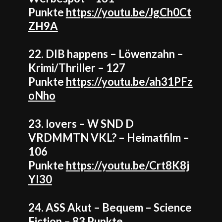
Punkte
https://youtu.be/JgCh0Ct
ZH9A
22. DIB happens – Löwenzahn –
Krimi/Thriller – 127
Punkte
https://youtu.be/ah31PFz
oNho
23. lovers – W SND D
VRDMMTN VKL? – Heimatfilm –
106
Punkte
https://youtu.be/Crt8K8j
YI30
24. ASS Akut – Bequem – Science
Fiction – 83 Punkte